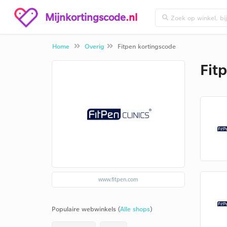
Mijnkortingscode
.nl
Home
Overig
Fitpen kortingscode
Fit
www.fitpen.com
Populaire webwinkels (
Alle shops
)