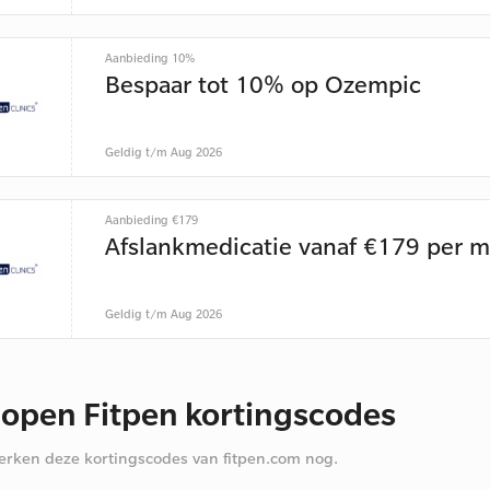
Aanbieding 10%
Bespaar tot 10% op Ozempic
Geldig t/m Aug 2026
Aanbieding €179
Afslankmedicatie vanaf €179 per 
Geldig t/m Aug 2026
lopen Fitpen kortingscodes
rken deze kortingscodes van fitpen.com nog.