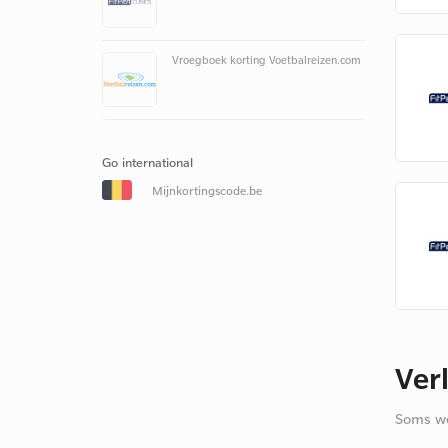
Vroegboek korting Voetbalreizen.com
Go international
Mijnkortingscode.be
Ver
Soms we