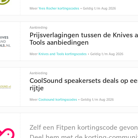
Meer
Yves Rocher kortingscodes
• Geldig t/m Aug 2026
Aanbieding
Prijsverlagingen tussen de Knives 
Tools aanbiedingen
Meer
Knives and Tools kortingscodes
• Geldig t/m Aug 2026
Aanbieding
CoolSound speakersets deals op e
rijtje
Meer
Coolsound kortingscodes
• Geldig t/m Aug 2026
Zelf een Fitpen kortingscode gevo
Deel hem met de korting-communi