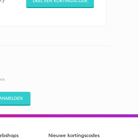
DEEL EEN KORTINGSCODE
or.
ANMELDEN
ebshops
Nieuwe kortingscodes