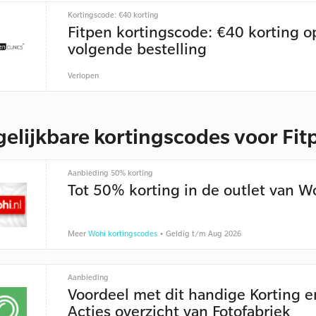
Kortingscode: €40 korting
Fitpen kortingscode: €40 korting o
volgende bestelling
Verlopen
gelijkbare kortingscodes voor Fit
Aanbieding 50% korting
Tot 50% korting in de outlet van W
Meer
Wohi kortingscodes
• Geldig t/m Aug 2026
Aanbieding
Voordeel met dit handige Korting e
Acties overzicht van Fotofabriek