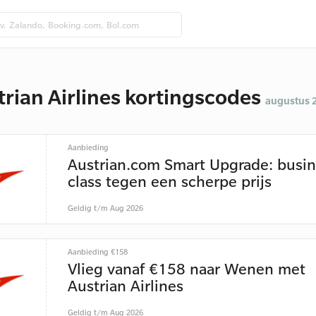
trian Airlines kortingscodes
augustus 
Aanbieding
Austrian.com Smart Upgrade: busin
class tegen een scherpe prijs
Geldig t/m Aug 2026
Aanbieding €158
Vlieg vanaf €158 naar Wenen met
Austrian Airlines
Geldig t/m Aug 2026