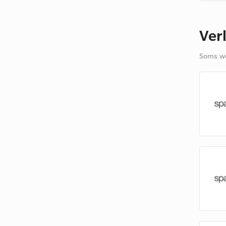
Ver
Soms we