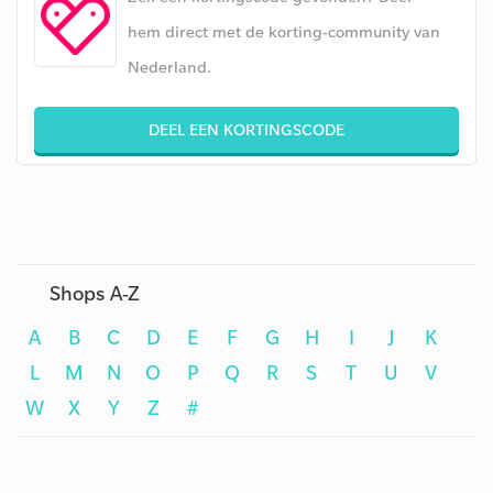
hem direct met de korting-community van
Nederland.
DEEL EEN KORTINGSCODE
Shops A-Z
A
B
C
D
E
F
G
H
I
J
K
L
M
N
O
P
Q
R
S
T
U
V
W
X
Y
Z
#