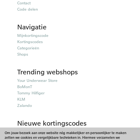
Contact
Code delen
Navigatie
Mijnkortingscode
Kortingscodes
Categorieën
Shops
Trending webshops
Your Underwear Store
BoMonT
Tommy Hilfiger
KLM
Zalando
Nieuwe kortingscodes
50plusmobiel kortingscodes
Om jouw bezoek aan onze website nóg makkelijker en persoonlijker te maken
zetten we cookies en vergelijkbare technieken in. Hiermee verzamelen we
Parfumado kortingscodes