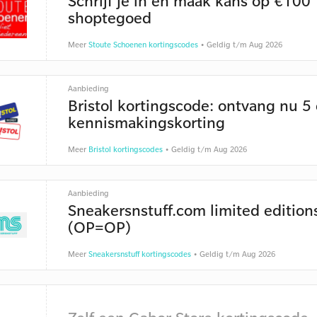
Schrijf je in en maak kans op €100
shoptegoed
Meer
Stoute Schoenen kortingscodes
• Geldig t/m Aug 2026
Aanbieding
Bristol kortingscode: ontvang nu 5
kennismakingskorting
Meer
Bristol kortingscodes
• Geldig t/m Aug 2026
Aanbieding
Sneakersnstuff.com limited edition
(OP=OP)
Meer
Sneakersnstuff kortingscodes
• Geldig t/m Aug 2026