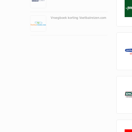
Vroegboek korting Voetbalreizen.com