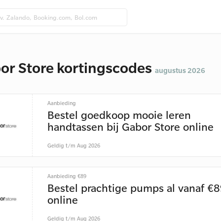
or Store kortingscodes
augustus 2026
Aanbieding
Bestel goedkoop mooie leren
handtassen bij Gabor Store online
Geldig t/m Aug 2026
Aanbieding €89
Bestel prachtige pumps al vanaf €
online
Geldig t/m Aug 2026