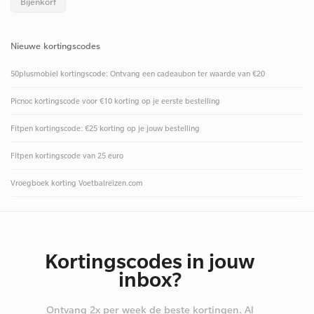
Bijenkorf
Nieuwe kortingscodes
50plusmobiel kortingscode: Ontvang een cadeaubon ter waarde van €20
Picnoc kortingscode voor €10 korting op je eerste bestelling
Fitpen kortingscode: €25 korting op je jouw bestelling
Fitpen kortingscode van 25 euro
Vroegboek korting Voetbalreizen.com
Kortingscodes in jouw
inbox?
Ontvang 2x per week de beste kortingen. Al