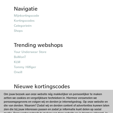
Navigatie
Mijnkortingscode
Kortingscodes
Categorieën
Shops
Trending webshops
Your Underwear Store
BoMonT
KLM
Tommy Hilfiger
Oneill
Nieuwe kortingscodes
50plusmobiel kortingscodes
Om jouw bezoek aan onze website nóg makkelijker en persoonlijker te maken
zetten we cookies en vergelijkbare technieken in. Hiermee verzamelen we
Parfumado kortingscodes
persoonsgegevens en volgen wij en derden je internetgedrag. Op onze website en
Fitpen kortingscodes
die van derden. Waarom? Zodat wij en derden content of advertenties kunnen laten
Things I Like Things I Love kortingscodes
zien die bij jouw interesses passen en zodat je informatie kunt delen op social