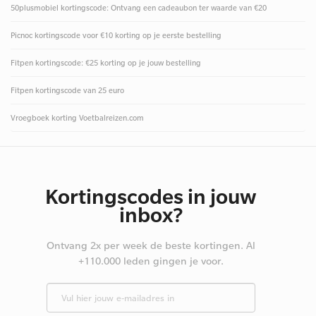
50plusmobiel kortingscode: Ontvang een cadeaubon ter waarde van €20
Picnoc kortingscode voor €10 korting op je eerste bestelling
Fitpen kortingscode: €25 korting op je jouw bestelling
Fitpen kortingscode van 25 euro
Vroegboek korting Voetbalreizen.com
Kortingscodes in jouw
inbox?
Ontvang 2x per week de beste kortingen. Al
+110.000 leden gingen je voor.