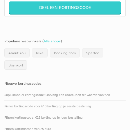
DEEL EEN KORTINGSCODE
Populaire webwinkels (
Alle shops
)
About You
Nike
Booking.com
Spartoo
Bijenkorf
Nieuwe kortingscodes
50plusmobiel kortingscode: Ontvang een cadeaubon ter waarde van €20
Picnoc kortingscode voor €10 korting op je eerste bestelling
Fitpen kortingscode: €25 korting op je jouw bestelling
Fitpen kortingscode van 25 euro