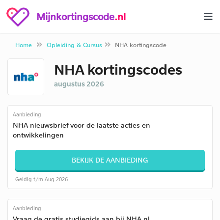
Mijnkortingscode
.nl
Home
Opleiding & Cursus
NHA kortingscode
NHA kortingscodes
augustus 2026
Aanbieding
NHA nieuwsbrief voor de laatste acties en
ontwikkelingen
BEKIJK DE AANBIEDING
Geldig t/m Aug 2026
Aanbieding
Vraag de gratis studiegids aan bij NHA.nl