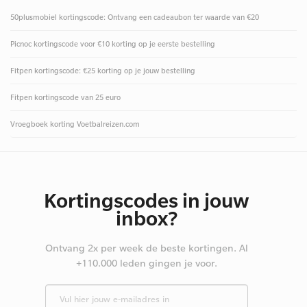
50plusmobiel kortingscode: Ontvang een cadeaubon ter waarde van €20
Picnoc kortingscode voor €10 korting op je eerste bestelling
Fitpen kortingscode: €25 korting op je jouw bestelling
Fitpen kortingscode van 25 euro
Vroegboek korting Voetbalreizen.com
Kortingscodes in jouw
inbox?
Ontvang 2x per week de beste kortingen. Al
+110.000 leden gingen je voor.