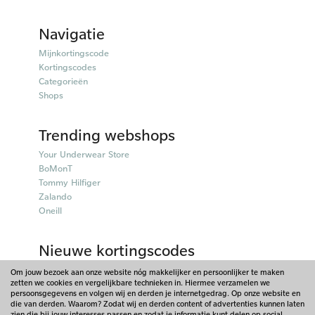
Navigatie
Mijnkortingscode
Kortingscodes
Categorieën
Shops
Trending webshops
Your Underwear Store
BoMonT
Tommy Hilfiger
Zalando
Oneill
Nieuwe kortingscodes
50plusmobiel kortingscodes
Om jouw bezoek aan onze website nóg makkelijker en persoonlijker te maken
zetten we cookies en vergelijkbare technieken in. Hiermee verzamelen we
Parfumado kortingscodes
persoonsgegevens en volgen wij en derden je internetgedrag. Op onze website en
Fitpen kortingscodes
die van derden. Waarom? Zodat wij en derden content of advertenties kunnen laten
Things I Like Things I Love kortingscodes
zien die bij jouw interesses passen en zodat je informatie kunt delen op social