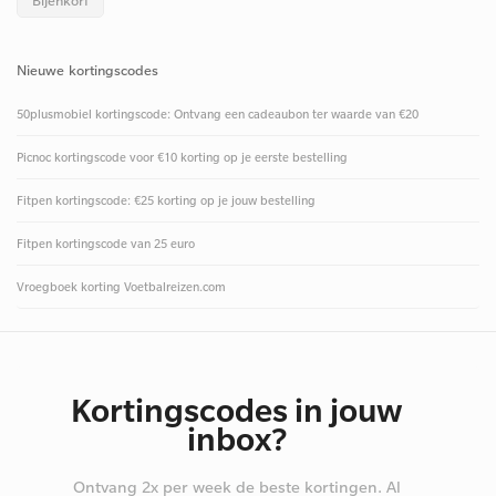
Bijenkorf
Nieuwe kortingscodes
50plusmobiel kortingscode: Ontvang een cadeaubon ter waarde van €20
Picnoc kortingscode voor €10 korting op je eerste bestelling
Fitpen kortingscode: €25 korting op je jouw bestelling
Fitpen kortingscode van 25 euro
Vroegboek korting Voetbalreizen.com
Kortingscodes in jouw
inbox?
Ontvang 2x per week de beste kortingen. Al