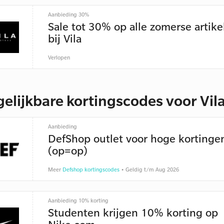
Aanbieding 30%
Sale tot 30% op alle zomerse artike
bij Vila
Verlopen
gelijkbare kortingscodes voor Vil
Aanbieding
DefShop outlet voor hoge kortinge
(op=op)
Meer
Defshop kortingscodes
• Geldig t/m Aug 2026
Aanbieding 10% korting
Studenten krijgen 10% korting op