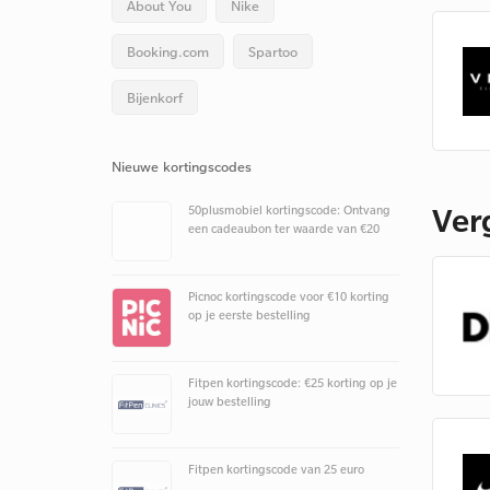
About You
Nike
Booking.com
Spartoo
Bijenkorf
Nieuwe kortingscodes
Ver
50plusmobiel kortingscode: Ontvang
een cadeaubon ter waarde van €20
Picnoc kortingscode voor €10 korting
op je eerste bestelling
Fitpen kortingscode: €25 korting op je
jouw bestelling
Fitpen kortingscode van 25 euro