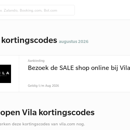
a kortingscodes
augustus 2026
Aanbieding
Bezoek de SALE shop online bij Vil
Geldig t/m Aug 2026
lopen Vila kortingscodes
rken deze kortingscodes van vila.com nog.