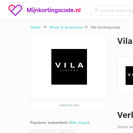
Mijnkortingscode
.nl
Home
Mode & Accesoires
Vila kortingscode
Vil
www.vila.com
Ver
Populaire webwinkels (
Alle shops
)
Soms we