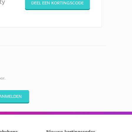
ty
DEEL EEN KORTINGSCODE
or.
ANMELDEN
ebshops
Nieuwe kortingscodes