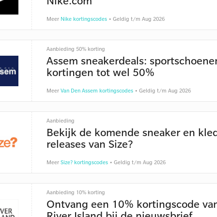
Nike.com
Meer
Nike kortingscodes
• Geldig t/m Aug 2026
Aanbieding 50% korting
Assem sneakerdeals: sportschoene
kortingen tot wel 50%
Meer
Van Den Assem kortingscodes
• Geldig t/m Aug 2026
Aanbieding
Bekijk de komende sneaker en kle
releases van Size?
Meer
Size? kortingscodes
• Geldig t/m Aug 2026
Aanbieding 10% korting
Ontvang een 10% kortingscode va
River Island bij de nieuwsbrief