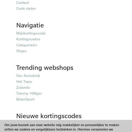
Contact
Code delen
Navigatie
Mijnkortingscode
Kortingscodes
Categorieën
Shops
Trending webshops
Van Arendonk
Hot Topic
Zalando
Tommy Hilfiger
BeterSport
Nieuwe kortingscodes
50plusmobiel kortingscodes
Om jouw bezoek aan onze website nóg makkelijker en persoonlijker te maken
zetten we cookies en vergelijkbare technieken in. Hiermee verzamelen we
Parfumado kortingscodes