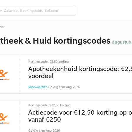
ode
theek & Huid kortingscodes
augustus
Kortingscode: €2,50 korting
Apotheekenhuid kortingscode: €2,
voordeel
Voorwaarden
Geldig t/m Aug 2026
Kortingscode: €12,50 korting
Actiecode voor €12,50 korting op o
vanaf €250
Geldig t/m Aug 2026