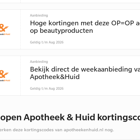
Aanbieding
Hoge kortingen met deze OP=OP a
op beautyproducten
Geldig t/m Aug 2026
Aanbieding
Bekijk direct de weekaanbieding v
Apotheek&Huid
Geldig t/m Aug 2026
lopen Apotheek & Huid kortings
rken deze kortingscodes van apotheekenhuid.nl nog.