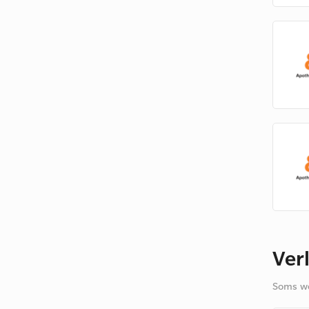
Ver
Soms we