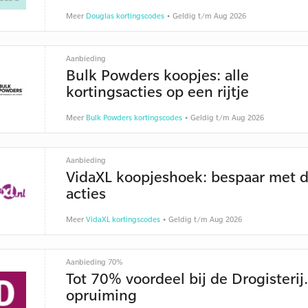
Meer
Douglas kortingscodes
• Geldig t/m Aug 2026
Aanbieding
Bulk Powders koopjes: alle
kortingsacties op een rijtje
Meer
Bulk Powders kortingscodes
• Geldig t/m Aug 2026
Aanbieding
VidaXL koopjeshoek: bespaar met 
acties
Meer
VidaXL kortingscodes
• Geldig t/m Aug 2026
Aanbieding 70%
Tot 70% voordeel bij de Drogisterij
opruiming