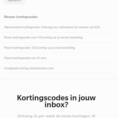
Bijenkorf
Nieuwe kortingscodes
50plusmobiel kortingscode: Ontvang een cadeaubon ter waarde van €20
Picnoc kortingscode voor €10 korting op je eerste bestelling
Fitpen kortingscode: €25 korting op je jouw bestelling
Fitpen kortingscode van 25 euro
Vroegboek korting Voetbalreizen.com
Kortingscodes in jouw
inbox?
Ontvang 2x per week de beste kortingen. Al