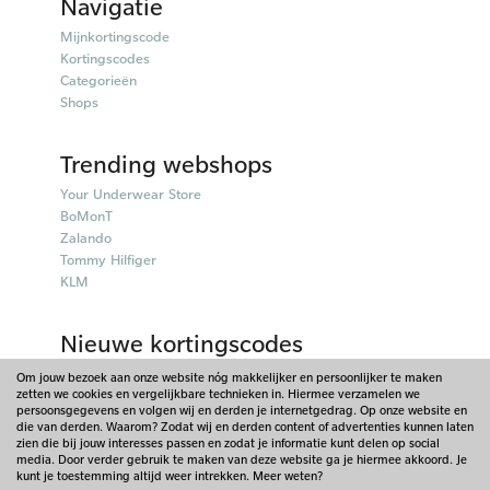
Navigatie
Mijnkortingscode
Kortingscodes
Categorieën
Shops
Trending webshops
Your Underwear Store
BoMonT
Zalando
Tommy Hilfiger
KLM
Nieuwe kortingscodes
50plusmobiel kortingscodes
Om jouw bezoek aan onze website nóg makkelijker en persoonlijker te maken
zetten we cookies en vergelijkbare technieken in. Hiermee verzamelen we
Parfumado kortingscodes
persoonsgegevens en volgen wij en derden je internetgedrag. Op onze website en
Fitpen kortingscodes
die van derden. Waarom? Zodat wij en derden content of advertenties kunnen laten
Things I Like Things I Love kortingscodes
zien die bij jouw interesses passen en zodat je informatie kunt delen op social
media. Door verder gebruik te maken van deze website ga je hiermee akkoord. Je
Briters kortingscodes
kunt je toestemming altijd weer intrekken. Meer weten?