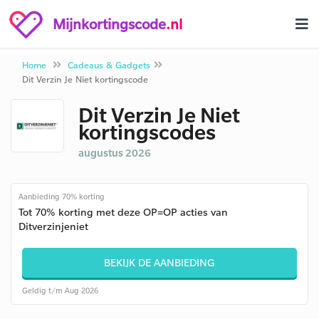
Mijnkortingscode
.nl
Home
Cadeaus & Gadgets
Dit Verzin Je Niet kortingscode
Dit Verzin Je Niet
kortingscodes
augustus 2026
Aanbieding 70% korting
Tot 70% korting met deze OP=OP acties van
Ditverzinjeniet
BEKIJK DE AANBIEDING
Geldig t/m Aug 2026