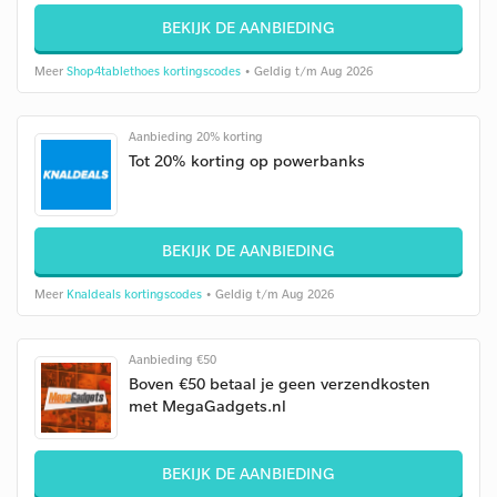
BEKIJK DE AANBIEDING
Meer
Shop4tablethoes kortingscodes
• Geldig t/m Aug 2026
Aanbieding 20% korting
Tot 20% korting op powerbanks
BEKIJK DE AANBIEDING
Meer
Knaldeals kortingscodes
• Geldig t/m Aug 2026
Aanbieding €50
Boven €50 betaal je geen verzendkosten
met MegaGadgets.nl
BEKIJK DE AANBIEDING