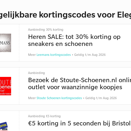
gelijkbare kortingscodes voor El
Aanbieding 30% korting
Heren SALE: tot 30% korting op
sneakers en schoenen
Meer
Leemans kortingscodes
• Geldig t/m Aug 2026
Aanbieding
Bezoek de Stoute-Schoenen.nl onli
outlet voor waanzinnige koopjes
Meer
Stoute Schoenen kortingscodes
• Geldig t/m Aug 2026
Aanbieding €5 korting
€5 korting in 5 seconden bij Bristol