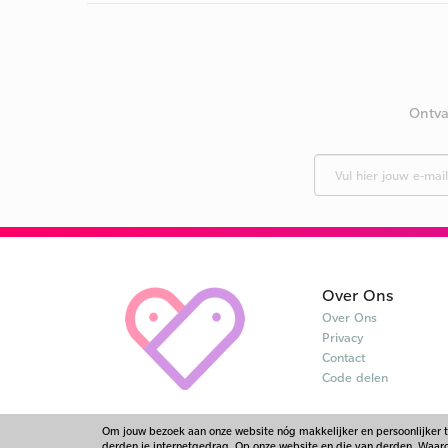
Ontva
Over Ons
Over Ons
Privacy
Contact
Code delen
Om jouw bezoek aan onze website nóg makkelijker en persoonlijker 
derden je internetgedrag. Op onze website en die van derden. Waarom