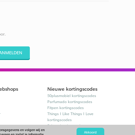
or.
ANMELDEN
ebshops
Nieuwe kortingscodes
50plusmobiel kortingscodes
Parfumado kortingscodes
Fitpen kortingscodes
r
Things I Like Things I Love
kortingscodes
Briters kortingscodes
oonsgegevens en volgen wij en
Akkoord
passen en zodat je informatie