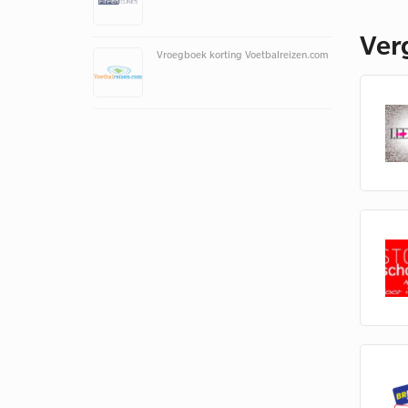
Ver
Vroegboek korting Voetbalreizen.com