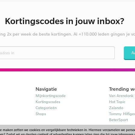
Kortingscodes in jouw inbox?
ng 2x per week de beste kortingen. Al +110.000 leden gingen je vo
A
Navigatie
Trending w
Mijnkortingscode
Van Arendonk
Kortingscodes
Hot Topic
Categorieën
Zalando
Shops
Tommy Hilfige
BeterSport
te maken zetten we cookies en vergelijkbare technieken in. Hiermee verzamelen we pers
? Zodat wij en derden content of advertenties kunnen laten zien die bij jouw interesses 