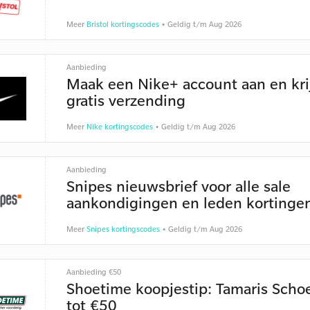
Meer
Bristol kortingscodes
• Geldig t/m Aug 2026
Aanbieding
Maak een Nike+ account aan en kri
gratis verzending
Meer
Nike kortingscodes
• Geldig t/m Aug 2026
Aanbieding
Snipes nieuwsbrief voor alle sale
aankondigingen en leden kortinge
Meer
Snipes kortingscodes
• Geldig t/m Aug 2026
Aanbieding €50
Shoetime koopjestip: Tamaris Sch
tot €50