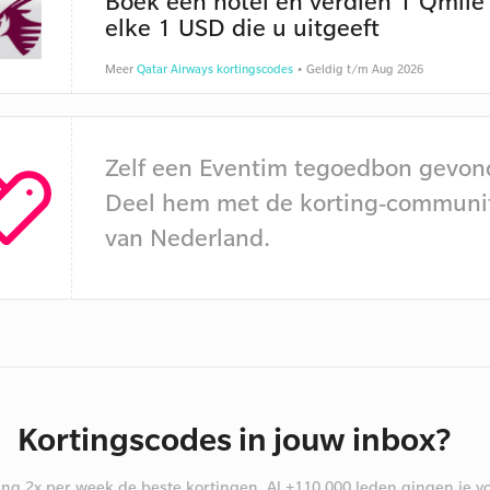
Boek een hotel en verdien 1 Qmile
elke 1 USD die u uitgeeft
Meer
Qatar Airways kortingscodes
• Geldig t/m Aug 2026
Zelf een Eventim tegoedbon gevon
Deel hem met de korting-communi
van Nederland.
Kortingscodes in jouw inbox?
ng 2x per week de beste kortingen. Al +110.000 leden gingen je vo