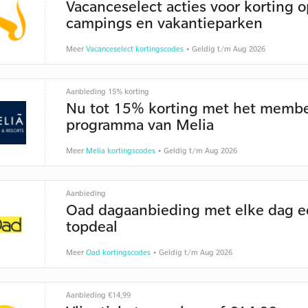
Vacanceselect acties voor korting o
campings en vakantieparken
Meer
Vacanceselect kortingscodes
• Geldig t/m Aug 2026
Aanbieding 15% korting
Nu tot 15% korting met het membe
programma van Melia
Meer
Melia kortingscodes
• Geldig t/m Aug 2026
Aanbieding
Oad dagaanbieding met elke dag e
topdeal
Meer
Oad kortingscodes
• Geldig t/m Aug 2026
Aanbieding €14,99