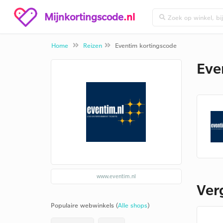
Mijnkortingscode
.nl
Home
Reizen
Eventim kortingscode
Eve
www.eventim.nl
Ver
Populaire webwinkels (
Alle shops
)