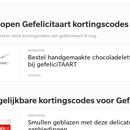
lopen Gefelicitaart kortingscode
rken deze kortingscodes van gefelicitaart.nl nog.
Aanbieding
Bestel handgemaakte chocoladelet
bij gefeliciTAART
Verlopen
gelijkbare kortingscodes voor Gefe
Aanbieding
Smullen geblazen met deze delicat
aanbiedingen