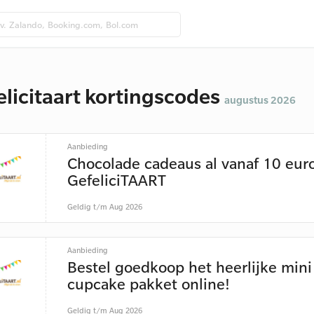
elicitaart kortingscodes
augustus 2026
Aanbieding
Chocolade cadeaus al vanaf 10 euro
GefeliciTAART
Geldig t/m Aug 2026
Aanbieding
Bestel goedkoop het heerlijke mini
cupcake pakket online!
Geldig t/m Aug 2026