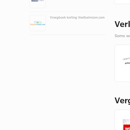
Vroegboek korting Voetbalreizen.com
Ver
Soms we
Ver