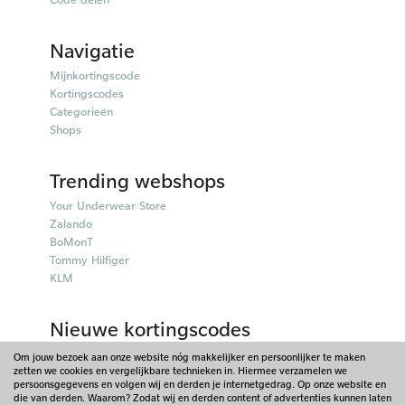
Navigatie
Mijnkortingscode
Kortingscodes
Categorieën
Shops
Trending webshops
Your Underwear Store
Zalando
BoMonT
Tommy Hilfiger
KLM
Nieuwe kortingscodes
50plusmobiel kortingscodes
Om jouw bezoek aan onze website nóg makkelijker en persoonlijker te maken
zetten we cookies en vergelijkbare technieken in. Hiermee verzamelen we
Parfumado kortingscodes
persoonsgegevens en volgen wij en derden je internetgedrag. Op onze website en
Fitpen kortingscodes
die van derden. Waarom? Zodat wij en derden content of advertenties kunnen laten