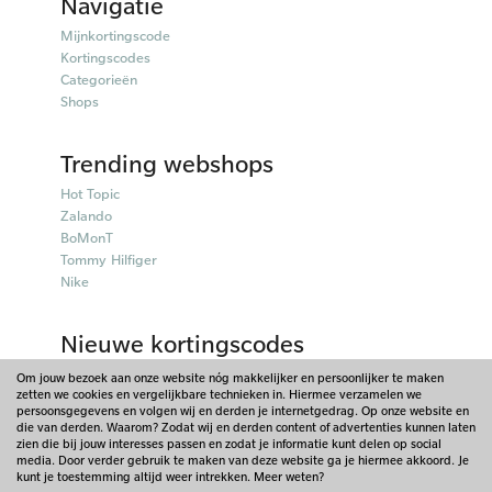
Navigatie
Mijnkortingscode
Kortingscodes
Categorieën
Shops
Trending webshops
Hot Topic
Zalando
BoMonT
Tommy Hilfiger
Nike
Nieuwe kortingscodes
50plusmobiel kortingscodes
Om jouw bezoek aan onze website nóg makkelijker en persoonlijker te maken
zetten we cookies en vergelijkbare technieken in. Hiermee verzamelen we
Parfumado kortingscodes
persoonsgegevens en volgen wij en derden je internetgedrag. Op onze website en
Fitpen kortingscodes
die van derden. Waarom? Zodat wij en derden content of advertenties kunnen laten
Things I Like Things I Love kortingscodes
zien die bij jouw interesses passen en zodat je informatie kunt delen op social
media. Door verder gebruik te maken van deze website ga je hiermee akkoord. Je
Briters kortingscodes
kunt je toestemming altijd weer intrekken. Meer weten?