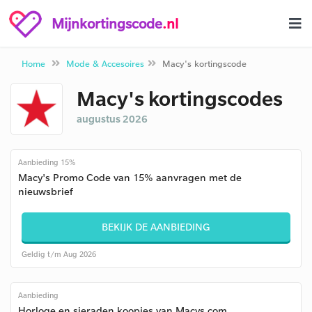
Mijnkortingscode
.nl
Home
Mode & Accesoires
Macy's kortingscode
Macy's kortingscodes
augustus 2026
Aanbieding 15%
Macy's Promo Code van 15% aanvragen met de
nieuwsbrief
BEKIJK DE AANBIEDING
Geldig t/m Aug 2026
Aanbieding
Horloge en sieraden koopjes van Macys.com