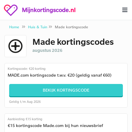
Mijnkortingscode
.nl
Home
Huis & Tuin
Made kortingscode
Made kortingscodes
augustus 2026
Kortingscode: €20 korting
MADE.com kortingscode t.w.v. €20 (geldig vanaf €60)
BEKIJK KORTINGSCODE
Geldig t/m Aug 2026
Aanbieding €15 korting
€15 kortingscode Made.com bij hun nieuwsbrief