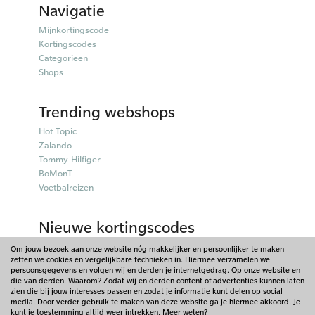
Navigatie
Mijnkortingscode
Kortingscodes
Categorieën
Shops
Trending webshops
Hot Topic
Zalando
Tommy Hilfiger
BoMonT
Voetbalreizen
Nieuwe kortingscodes
50plusmobiel kortingscodes
Om jouw bezoek aan onze website nóg makkelijker en persoonlijker te maken
zetten we cookies en vergelijkbare technieken in. Hiermee verzamelen we
Parfumado kortingscodes
persoonsgegevens en volgen wij en derden je internetgedrag. Op onze website en
Fitpen kortingscodes
die van derden. Waarom? Zodat wij en derden content of advertenties kunnen laten
Things I Like Things I Love kortingscodes
zien die bij jouw interesses passen en zodat je informatie kunt delen op social
media. Door verder gebruik te maken van deze website ga je hiermee akkoord. Je
Briters kortingscodes
kunt je toestemming altijd weer intrekken. Meer weten?