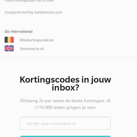
Fitpen kortingscode van 25 euro
Vroegboek korting Voetbalreizen.com
Go international
Mijnkortingscode.be
Savenow.co.uk
Kortingscodes in jouw
inbox?
Ontvang 2x per week de beste kortingen. Al
+110.000 leden gingen je voor.