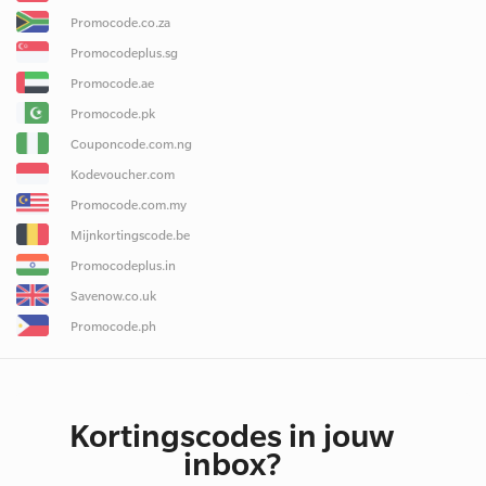
Promocode.co.za
Promocodeplus.sg
Promocode.ae
Promocode.pk
Couponcode.com.ng
Kodevoucher.com
Promocode.com.my
Mijnkortingscode.be
Promocodeplus.in
Savenow.co.uk
Promocode.ph
Kortingscodes in jouw
inbox?