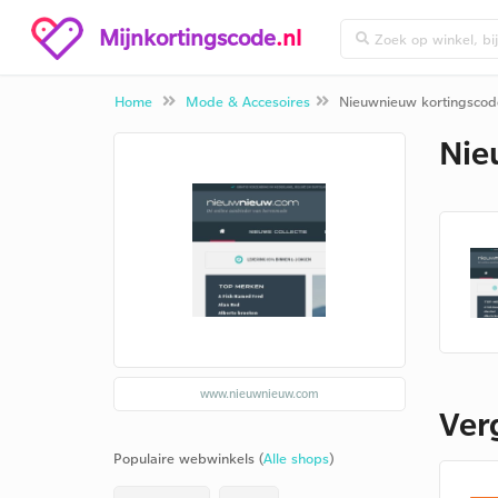
Mijnkortingscode
.nl
Home
Mode & Accesoires
Nieuwnieuw kortingscod
Nie
www.nieuwnieuw.com
Ver
Populaire webwinkels (
Alle shops
)