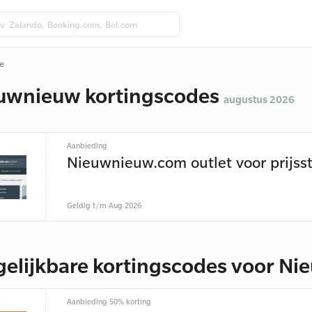
e
uwnieuw kortingscodes
augustus 2026
Aanbieding
Nieuwnieuw.com outlet voor prijss
Geldig t/m Aug 2026
gelijkbare kortingscodes voor N
Aanbieding 50% korting