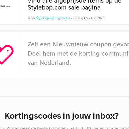
Vind alle afgeprijsde items op de
Stylebop.com sale pagina
Meer
Stylebop kortingscodes
• Geldig t/m Aug 2026
Zelf een Nieuwnieuw coupon gevo
Deel hem met de korting-communi
van Nederland.
Kortingscodes in jouw inbox?
ng 2x per week de beste kortingen. Al +110.000 leden gingen je vo