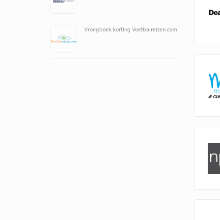
Vroegboek korting Voetbalreizen.com