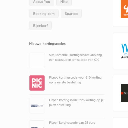
About You
Nike
Booking.com
Spartoo
Bijenkorf
Nieuwe kortingscodes
50plusmobiel kortingscode: Ontvang
een cadeaubon ter waarde van €20
Picnoc kortingscode voor €10 korting
op je eerste bestelling
Fitpen kortingscode: €25 korting op je
jouw bestelling
Fitpen kortingscode van 25 euro