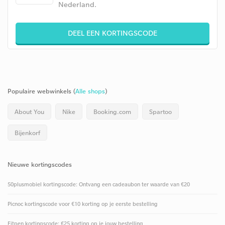
Nederland.
DEEL EEN KORTINGSCODE
Populaire webwinkels (
Alle shops
)
About You
Nike
Booking.com
Spartoo
Bijenkorf
Nieuwe kortingscodes
50plusmobiel kortingscode: Ontvang een cadeaubon ter waarde van €20
Picnoc kortingscode voor €10 korting op je eerste bestelling
Fitpen kortingscode: €25 korting op je jouw bestelling