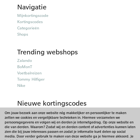
Navigatie
Mijnkortingscode
Kortingscodes
Categorieën
Shops
Trending webshops
Zalando
BoMonT
Voetbalreizen
Tommy Hilfiger
Nike
Nieuwe kortingscodes
50plusmobiel kortingscodes
Om jouw bezoek aan onze website nóg makkelijker en persoonlijker te maken
zetten we cookies en vergelijkbare technieken in. Hiermee verzamelen we
Parfumado kortingscodes
persoonsgegevens en volgen wij en derden je internetgedrag. Op onze website en
Fitpen kortingscodes
die van derden. Waarom? Zodat wij en derden content of advertenties kunnen laten
Things I Like Things I Love kortingscodes
zien die bij jouw interesses passen en zodat je informatie kunt delen op social
media. Door verder gebruik te maken van deze website ga je hiermee akkoord. Je
Briters kortingscodes