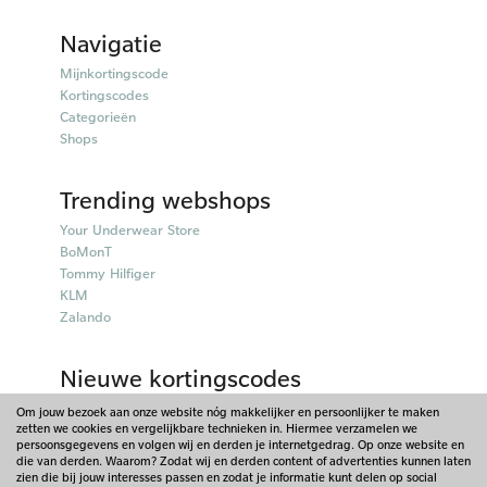
Navigatie
Mijnkortingscode
Kortingscodes
Categorieën
Shops
Trending webshops
Your Underwear Store
BoMonT
Tommy Hilfiger
KLM
Zalando
Nieuwe kortingscodes
50plusmobiel kortingscodes
Om jouw bezoek aan onze website nóg makkelijker en persoonlijker te maken
zetten we cookies en vergelijkbare technieken in. Hiermee verzamelen we
Parfumado kortingscodes
persoonsgegevens en volgen wij en derden je internetgedrag. Op onze website en
Fitpen kortingscodes
die van derden. Waarom? Zodat wij en derden content of advertenties kunnen laten
Things I Like Things I Love kortingscodes
zien die bij jouw interesses passen en zodat je informatie kunt delen op social