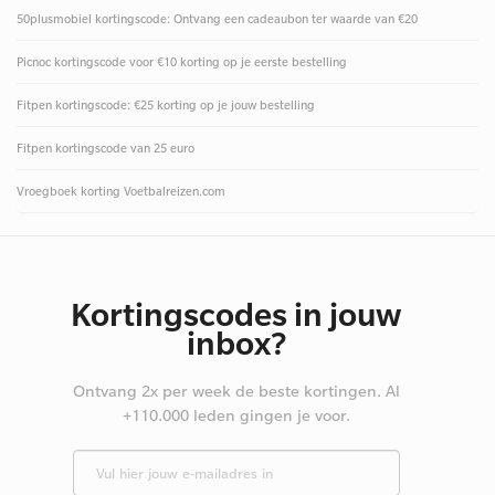
50plusmobiel kortingscode: Ontvang een cadeaubon ter waarde van €20
Picnoc kortingscode voor €10 korting op je eerste bestelling
Fitpen kortingscode: €25 korting op je jouw bestelling
Fitpen kortingscode van 25 euro
Vroegboek korting Voetbalreizen.com
Kortingscodes in jouw
inbox?
Ontvang 2x per week de beste kortingen. Al
+110.000 leden gingen je voor.