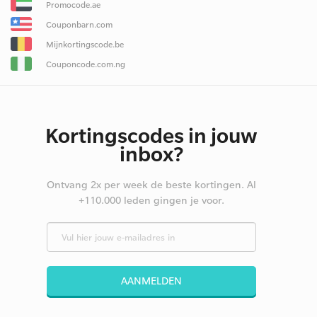
Promocode.ae
Couponbarn.com
Mijnkortingscode.be
Couponcode.com.ng
Kortingscodes in jouw
inbox?
Ontvang 2x per week de beste kortingen. Al
+110.000 leden gingen je voor.
AANMELDEN