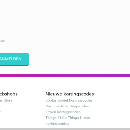
or.
ANMELDEN
ebshops
Nieuwe kortingscodes
r Store
50plusmobiel kortingscodes
Parfumado kortingscodes
r
Fitpen kortingscodes
Things I Like Things I Love
kortingscodes
Briters kortingscodes