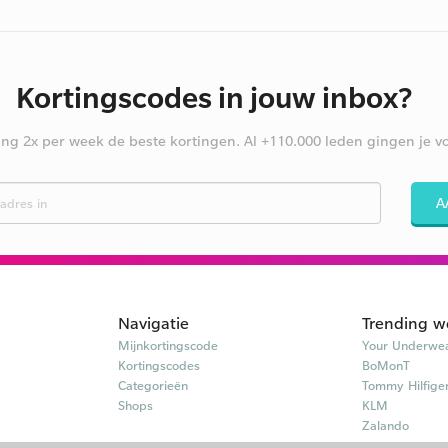
Kortingscodes in jouw inbox?
ng 2x per week de beste kortingen. Al +110.000 leden gingen je vo
A
Navigatie
Trending w
Mijnkortingscode
Your Underwea
Kortingscodes
BoMonT
Categorieën
Tommy Hilfige
Shops
KLM
Zalando