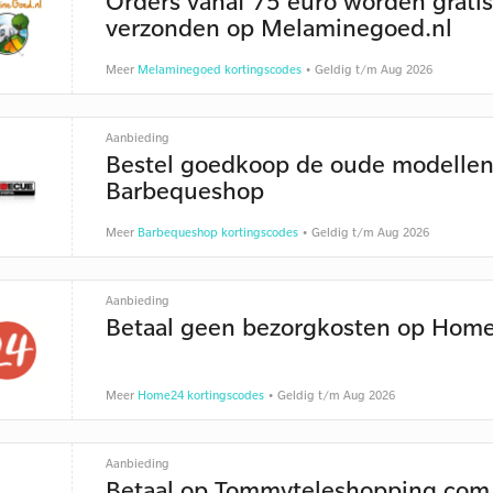
Orders vanaf 75 euro worden gratis
verzonden op Melaminegoed.nl
Meer
Melaminegoed kortingscodes
• Geldig t/m Aug 2026
Aanbieding
Bestel goedkoop de oude modellen
Barbequeshop
Meer
Barbequeshop kortingscodes
• Geldig t/m Aug 2026
Aanbieding
Betaal geen bezorgkosten op Home
Meer
Home24 kortingscodes
• Geldig t/m Aug 2026
Aanbieding
Betaal op Tommyteleshopping.com