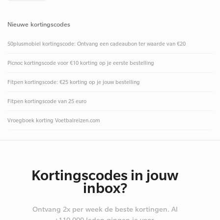
Nieuwe kortingscodes
50plusmobiel kortingscode: Ontvang een cadeaubon ter waarde van €20
Picnoc kortingscode voor €10 korting op je eerste bestelling
Fitpen kortingscode: €25 korting op je jouw bestelling
Fitpen kortingscode van 25 euro
Vroegboek korting Voetbalreizen.com
Kortingscodes in jouw
inbox?
Ontvang 2x per week de beste kortingen. Al
+110.000 leden gingen je voor.