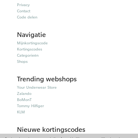
Privacy
Contact
Code delen
Navigatie
Mijnkortingscode
Kortingscodes
Categorieën
Shops
Trending webshops
Your Underwear Store
Zalando
BoMonT
Tommy Hilfiger
KLM
Nieuwe kortingscodes
50plusmobiel kortingscodes