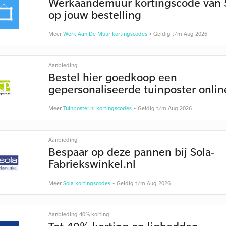
Werkaandemuur kortingscode van
op jouw bestelling
Meer
Werk Aan De Muur kortingscodes
• Geldig t/m Aug 2026
Aanbieding
Bestel hier goedkoop een
gepersonaliseerde tuinposter onlin
Meer
Tuinposter.nl kortingscodes
• Geldig t/m Aug 2026
Aanbieding
Bespaar op deze pannen bij Sola-
Fabriekswinkel.nl
Meer
Sola kortingscodes
• Geldig t/m Aug 2026
Aanbieding 40% korting