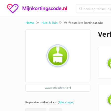
Mijnkortingscode
.nl
Home
Huis & Tuin
Verfbestelsite kortingscode
Ver
www.verfbestelsite.nl
Populaire webwinkels (
Alle shops
)