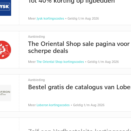
Tot 40% korting op ligbedden
Meer
Jysk kortingscodes
• Geldig t/m Aug 2026
Aanbieding
The Oriental Shop sale pagina voor
scherpe deals
Meer
The Oriental Shop kortingscodes
• Geldig t/m Aug 2026
Aanbieding
Bestel gratis de catalogus van Lob
Meer
Loberon kortingscodes
• Geldig t/m Aug 2026