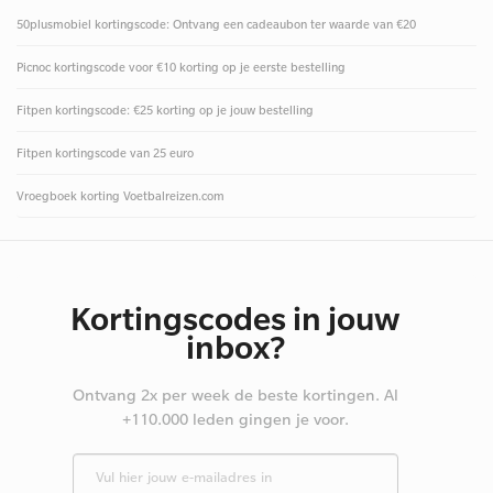
50plusmobiel kortingscode: Ontvang een cadeaubon ter waarde van €20
Picnoc kortingscode voor €10 korting op je eerste bestelling
Fitpen kortingscode: €25 korting op je jouw bestelling
Fitpen kortingscode van 25 euro
Vroegboek korting Voetbalreizen.com
Kortingscodes in jouw
inbox?
Ontvang 2x per week de beste kortingen. Al
+110.000 leden gingen je voor.