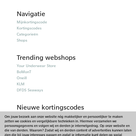
Navigatie
Mijnkortingscode
Kortingscodes
Categorieën
Shops
Trending webshops
Your Underwear Store
BoMonT
Oneill
KLM
DFDS Seaways
Nieuwe kortingscodes
50plusmobiel kortingscodes
Om jouw bezoek aan onze website nóg makkelijker en persoonlijker te maken
zetten we cookies en vergelijkbare technieken in. Hiermee verzamelen we
Parfumado kortingscodes
persoonsgegevens en volgen wij en derden je internetgedrag. Op onze website en
Fitpen kortingscodes
die van derden. Waarom? Zodat wij en derden content of advertenties kunnen laten
Things I Like Things I Love kortingscodes
zien die bij jouw interesses passen en zodat je informatie kunt delen op social