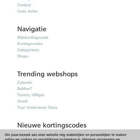
Contact
Code delen
Navigatie
Mijnkortingscode
Kortingscodes
Categorieën
Shops
Trending webshops
Zalando
BoMonT
Tommy Hilfiger
Oneill
Your Underwear Store
Nieuwe kortingscodes
50plusmobiel kortingscodes
Om jouw bezoek aan onze website nóg makkelijker en persoonlijker te maken
zetten we cookies en vergelijkbare technieken in. Hiermee verzamelen we
Parfumado kortingscodes