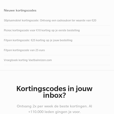
Nieuwe kortingscodes
50plusmobiel kortingscode: Ontvang een cadeaubon ter waarde van €20
Picnoc kortingscode voor €10 korting op je eerste bestelling
Fitpen kortingscode: €25 korting op je jouw bestelling
Fitpen kortingscode van 25 euro
Vroegboek korting Voetbalreizen.com
Kortingscodes in jouw
inbox?
Ontvang 2x per week de beste kortingen. Al
+110.000 leden gingen je voor.