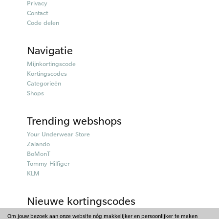
Privacy
Contact
Code delen
Navigatie
Mijnkortingscode
Kortingscodes
Categorieën
Shops
Trending webshops
Your Underwear Store
Zalando
BoMonT
Tommy Hilfiger
KLM
Nieuwe kortingscodes
50plusmobiel kortingscodes
Om jouw bezoek aan onze website nóg makkelijker en persoonlijker te maken