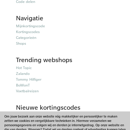
Code delen
Navigatie
Mijnkortingscode
Kortingscodes
Categorieën
Shops
Trending webshops
Hot Topic
Zalando
Tommy Hilfiger
BoMonT
Voetbalreizen
Nieuwe kortingscodes
50plusmobiel kortingscodes
Om jouw bezoek aan onze website nóg makkelijker en persoonlijker te maken
zetten we cookies en vergelijkbare technieken in. Hiermee verzamelen we
Parfumado kortingscodes
persoonsgegevens en volgen wij en derden je internetgedrag. Op onze website en
Fitpen kortingscodes
die van derden. Waarom? Zodat wij en derden content of advertenties kunnen laten