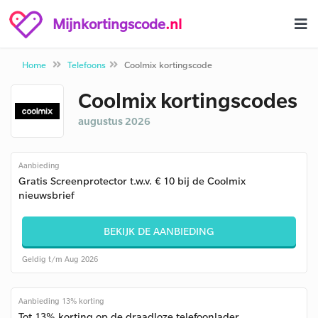
Mijnkortingscode
.nl
Home
Telefoons
Coolmix kortingscode
Coolmix kortingscodes
augustus 2026
Aanbieding
Gratis Screenprotector t.w.v. € 10 bij de Coolmix
nieuwsbrief
BEKIJK DE AANBIEDING
Geldig t/m Aug 2026
Aanbieding 13% korting
Tot 13% korting op de draadloze telefoonlader