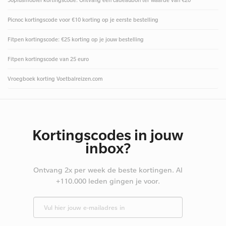
50plusmobiel kortingscode: Ontvang een cadeaubon ter waarde van €20
Picnoc kortingscode voor €10 korting op je eerste bestelling
Fitpen kortingscode: €25 korting op je jouw bestelling
Fitpen kortingscode van 25 euro
Vroegboek korting Voetbalreizen.com
Kortingscodes in jouw
inbox?
Ontvang 2x per week de beste kortingen. Al
+110.000 leden gingen je voor.