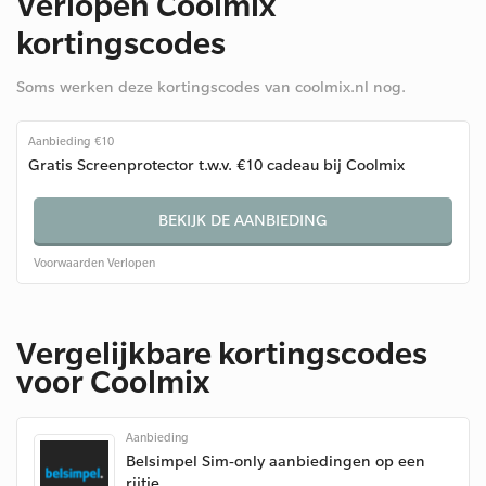
Verlopen Coolmix
kortingscodes
Soms werken deze kortingscodes van coolmix.nl nog.
Aanbieding €10
Gratis Screenprotector t.w.v. €10 cadeau bij Coolmix
BEKIJK DE AANBIEDING
Voorwaarden
Verlopen
Vergelijkbare kortingscodes
voor Coolmix
Aanbieding
Belsimpel Sim-only aanbiedingen op een
rijtje