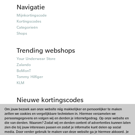
Navigatie
Mijnkortingscode
Kortingscodes
Categorieën
Shops
Trending webshops
Your Underwear Store
Zalando
BoMonT
Tommy Hilfiger
KLM
Nieuwe kortingscodes
50plusmobiel kortingscodes
Om jouw bezoek aan onze website nóg makkelijker en persoonlijker te maken
zetten we cookies en vergelijkbare technieken in. Hiermee verzamelen we
Parfumado kortingscodes
persoonsgegevens en volgen wij en derden je internetgedrag. Op onze website en
Fitpen kortingscodes
die van derden. Waarom? Zodat wij en derden content of advertenties kunnen laten
Things I Like Things I Love kortingscodes
zien die bij jouw interesses passen en zodat je informatie kunt delen op social
media. Door verder gebruik te maken van deze website ga je hiermee akkoord. Je
Briters kortingscodes