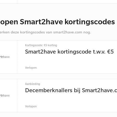
lopen Smart2have kortingscodes
rken deze kortingscodes van smart2have.com nog.
Kortingscode: €5 korting
Smart2have kortingscode t.w.v. €5
Verlopen
Aanbieding
Decemberknallers bij Smart2have.
Verlopen