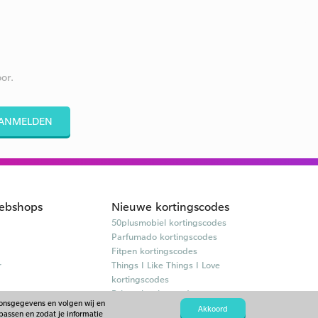
or.
ANMELDEN
ebshops
Nieuwe kortingscodes
50plusmobiel kortingscodes
Parfumado kortingscodes
Fitpen kortingscodes
r
Things I Like Things I Love
kortingscodes
Briters kortingscodes
oonsgegevens en volgen wij en
Akkoord
passen en zodat je informatie