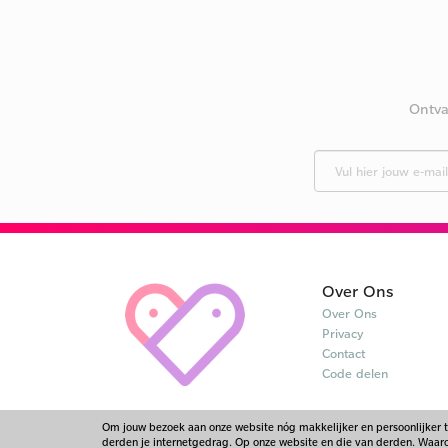
Ontva
Over Ons
Over Ons
Privacy
Contact
Code delen
Om jouw bezoek aan onze website nóg makkelijker en persoonlijker 
derden je internetgedrag. Op onze website en die van derden. Waarom