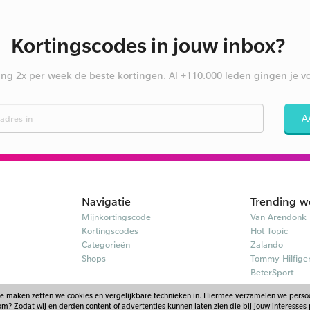
Kortingscodes in jouw inbox?
ng 2x per week de beste kortingen. Al +110.000 leden gingen je vo
A
Navigatie
Trending w
Mijnkortingscode
Van Arendonk
Kortingscodes
Hot Topic
Categorieën
Zalando
Shops
Tommy Hilfige
BeterSport
te maken zetten we cookies en vergelijkbare technieken in. Hiermee verzamelen we pers
? Zodat wij en derden content of advertenties kunnen laten zien die bij jouw interesses 