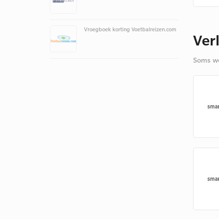
Vroegboek korting Voetbalreizen.com
Ver
Soms we