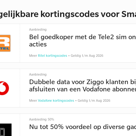
gelijkbare kortingscodes voor S
Aanbieding
Bel goedkoper met de Tele2 sim on
acties
Meer
Ritel kortingscodes
• Geldig t/m Aug 2026
Aanbieding
Dubbele data voor Ziggo klanten bi
afsluiten van een Vodafone abonn
Meer
Vodafone kortingscodes
• Geldig t/m Aug 2026
Aanbieding 50%
Nu tot 50% voordeel op diverse ga