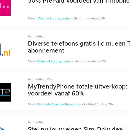
50% PrePaid Voordeel van T-mobile
Meer
T-Mobile kortingscodes
• Geldig t/m Aug 2026
Aanbieding
Diverse telefoons gratis i.c.m. een 
abonnement
Meer
Mobiel.nl kortingscodes
• Geldig t/m Aug 2026
Aanbieding 60%
MyTrendyPhone totale uitverkoop:
voordeel vanaf 60%
Meer
MyTrendyPhone kortingscodes
• Geldig t/m Aug 2026
Aanbieding
Stel nu jouw eigen Sim-Only deal