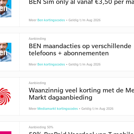
BEN Sim only al vanaf €3,50 per m
Meer
Ben kortingscodes
• Geldig t/m Aug 2026
Aanbieding
BEN maandacties op verschillende
telefoons + abonnementen
Meer
Ben kortingscodes
• Geldig t/m Aug 2026
Aanbieding
Waanzinnig veel korting met de M
Markt dagaanbieding
Meer
Mediamarkt kortingscodes
• Geldig t/m Aug 2026
Aanbieding 50%