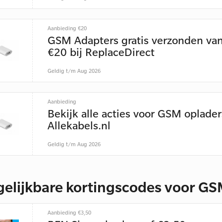
Aanbieding €20
GSM Adapters gratis verzonden van
€20 bij ReplaceDirect
Geldig t/m Aug 2026
Aanbieding
Bekijk alle acties voor GSM oplader
Allekabels.nl
Geldig t/m Aug 2026
gelijkbare kortingscodes voor G
Aanbieding €3,50