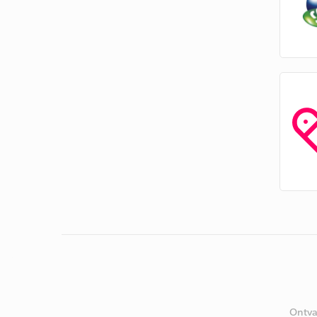
Ontva