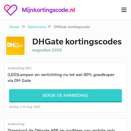
Mijnkortingscode
.nl
Home
Elektronica
DHGate kortingscode
DHGate kortingscodes
augustus 2026
Aanbieding 80%
(LED)Lampen en verlichting nu tot wel 80% goedkoper
via DH Gate
BEKIJK DE AANBIEDING
Geldig t/m Aug 2026
Aanbieding
Download de DHgate APP en profiteer van mobile only