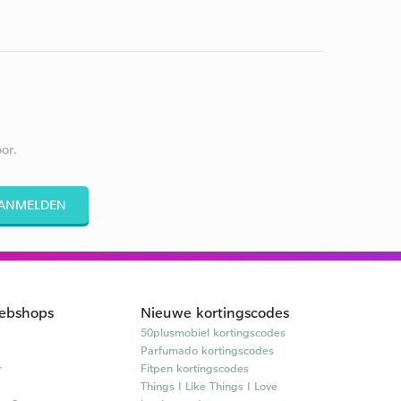
or.
ANMELDEN
ebshops
Nieuwe kortingscodes
50plusmobiel kortingscodes
Parfumado kortingscodes
r
Fitpen kortingscodes
Things I Like Things I Love