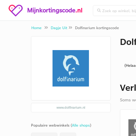
Mijnkortingscode
.nl
Home
Dagje Uit
Dolfinarium kortingscode
Dol
(Helaa
Ver
Soms we
www.dolfinarium.nl
Populaire webwinkels (
Alle shops
)