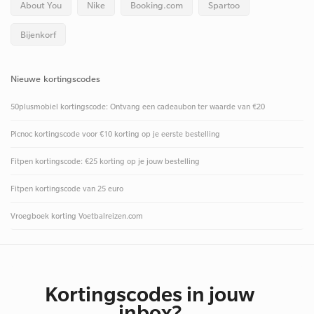
About You
Nike
Booking.com
Spartoo
Bijenkorf
Nieuwe kortingscodes
50plusmobiel kortingscode: Ontvang een cadeaubon ter waarde van €20
Picnoc kortingscode voor €10 korting op je eerste bestelling
Fitpen kortingscode: €25 korting op je jouw bestelling
Fitpen kortingscode van 25 euro
Vroegboek korting Voetbalreizen.com
Kortingscodes in jouw
inbox?