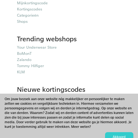
Mijnkortingscode
Kortingscodes
Categorieën
Shops
Trending webshops
Your Underwear Store
BoMonT
Zalando
Tommy Hilfiger
KLM
Nieuwe kortingscodes
50plusmobiel kortingscodes
Om jouw bezoek aan onze website nóg makkelijker en persoonlijker te maken
zetten we cookies en vergelijkbare technieken in. Hiermee verzamelen we
Parfumado kortingscodes
persoonsgegevens en volgen wij en derden je internetgedrag. Op onze website en
Fitpen kortingscodes
die van derden. Waarom? Zodat wij en derden content of advertenties kunnen laten
Things I Like Things I Love kortingscodes
zien die bij jouw interesses passen en zodat je informatie kunt delen op social
media. Door verder gebruik te maken van deze website ga je hiermee akkoord. Je
Briters kortingscodes
kunt je toestemming altijd weer intrekken. Meer weten?
© 2026 - Mijnkortingscode - Nederland. Onderdeel van Scoupr.com
Akkoord