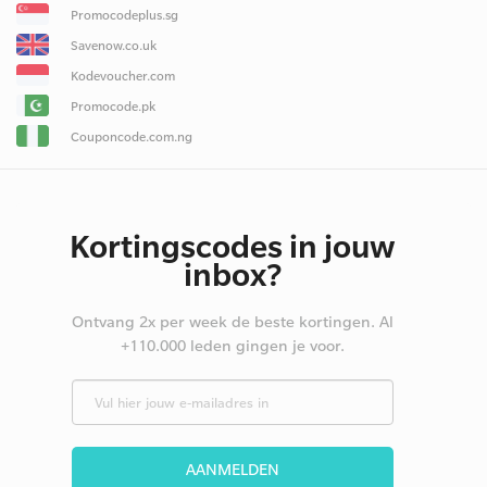
Promocodeplus.sg
Savenow.co.uk
Kodevoucher.com
Promocode.pk
Couponcode.com.ng
Kortingscodes in jouw
inbox?
Ontvang 2x per week de beste kortingen. Al
+110.000 leden gingen je voor.
AANMELDEN