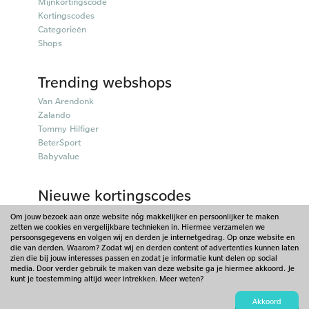
Mijnkortingscode
Kortingscodes
Categorieën
Shops
Trending webshops
Van Arendonk
Zalando
Tommy Hilfiger
BeterSport
Babyvalue
Nieuwe kortingscodes
50plusmobiel kortingscodes
Om jouw bezoek aan onze website nóg makkelijker en persoonlijker te maken
zetten we cookies en vergelijkbare technieken in. Hiermee verzamelen we
Parfumado kortingscodes
persoonsgegevens en volgen wij en derden je internetgedrag. Op onze website en
Fitpen kortingscodes
die van derden. Waarom? Zodat wij en derden content of advertenties kunnen laten
Things I Like Things I Love kortingscodes
zien die bij jouw interesses passen en zodat je informatie kunt delen op social
media. Door verder gebruik te maken van deze website ga je hiermee akkoord. Je
Briters kortingscodes
kunt je toestemming altijd weer intrekken. Meer weten?
© 2026 - Mijnkortingscode - Nederland. Onderdeel van Scoupr.com
Akkoord