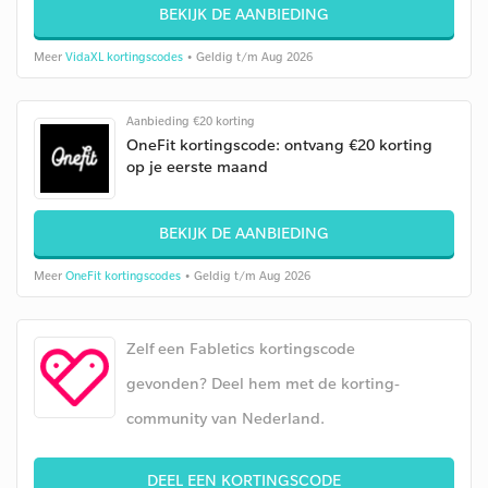
BEKIJK DE AANBIEDING
Meer
VidaXL kortingscodes
• Geldig t/m Aug 2026
Aanbieding €20 korting
OneFit kortingscode: ontvang €20 korting
op je eerste maand
BEKIJK DE AANBIEDING
Meer
OneFit kortingscodes
• Geldig t/m Aug 2026
Zelf een Fabletics kortingscode
gevonden? Deel hem met de korting-
community van Nederland.
DEEL EEN KORTINGSCODE