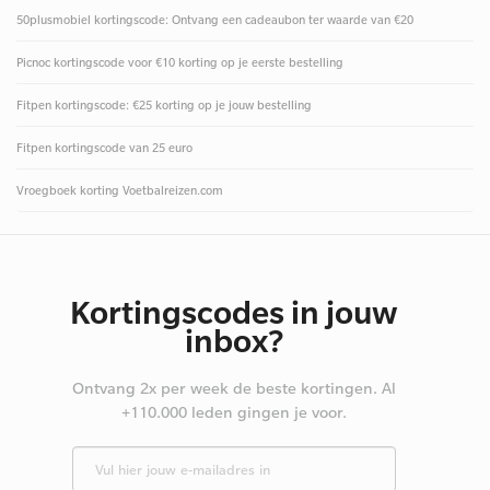
50plusmobiel kortingscode: Ontvang een cadeaubon ter waarde van €20
Picnoc kortingscode voor €10 korting op je eerste bestelling
Fitpen kortingscode: €25 korting op je jouw bestelling
Fitpen kortingscode van 25 euro
Vroegboek korting Voetbalreizen.com
Kortingscodes in jouw
inbox?
Ontvang 2x per week de beste kortingen. Al
+110.000 leden gingen je voor.