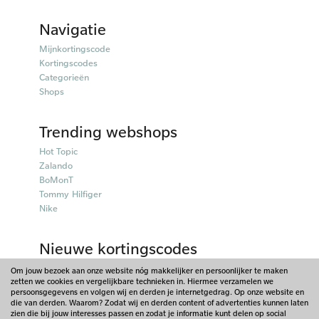
Navigatie
Mijnkortingscode
Kortingscodes
Categorieën
Shops
Trending webshops
Hot Topic
Zalando
BoMonT
Tommy Hilfiger
Nike
Nieuwe kortingscodes
50plusmobiel kortingscodes
Om jouw bezoek aan onze website nóg makkelijker en persoonlijker te maken
zetten we cookies en vergelijkbare technieken in. Hiermee verzamelen we
Parfumado kortingscodes
persoonsgegevens en volgen wij en derden je internetgedrag. Op onze website en
Fitpen kortingscodes
die van derden. Waarom? Zodat wij en derden content of advertenties kunnen laten
Things I Like Things I Love kortingscodes
zien die bij jouw interesses passen en zodat je informatie kunt delen op social