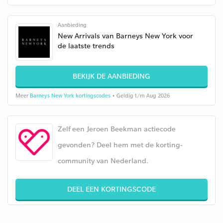
Aanbieding
New Arrivals van Barneys New York voor
de laatste trends
BEKIJK DE AANBIEDING
Meer
Barneys New York kortingscodes
• Geldig t/m Aug 2026
Zelf een Jeroen Beekman actiecode
gevonden? Deel hem met de korting-
community van Nederland.
DEEL EEN KORTINGSCODE