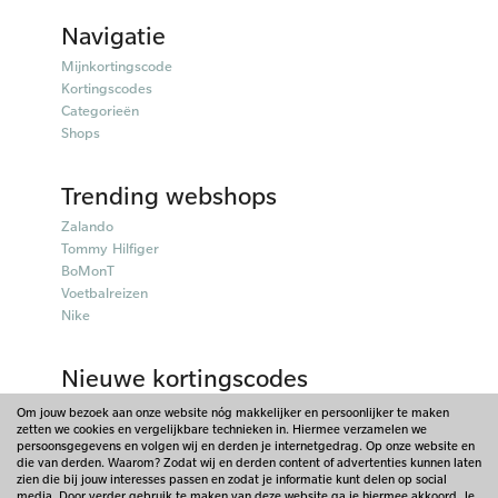
Navigatie
Mijnkortingscode
Kortingscodes
Categorieën
Shops
Trending webshops
Zalando
Tommy Hilfiger
BoMonT
Voetbalreizen
Nike
Nieuwe kortingscodes
50plusmobiel kortingscodes
Om jouw bezoek aan onze website nóg makkelijker en persoonlijker te maken
zetten we cookies en vergelijkbare technieken in. Hiermee verzamelen we
Parfumado kortingscodes
persoonsgegevens en volgen wij en derden je internetgedrag. Op onze website en
Fitpen kortingscodes
die van derden. Waarom? Zodat wij en derden content of advertenties kunnen laten
Things I Like Things I Love kortingscodes
zien die bij jouw interesses passen en zodat je informatie kunt delen op social
media. Door verder gebruik te maken van deze website ga je hiermee akkoord. Je
Briters kortingscodes