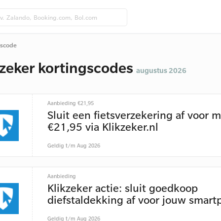
gscode
kzeker kortingscodes
augustus 2026
Aanbieding €21,95
Sluit een fietsverzekering af voor 
€21,95 via Klikzeker.nl
Geldig t/m Aug 2026
Aanbieding
Klikzeker actie: sluit goedkoop
diefstaldekking af voor jouw smar
Geldig t/m Aug 2026