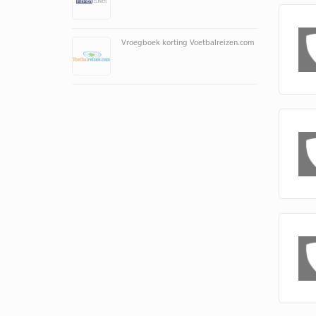
Vroegboek korting Voetbalreizen.com