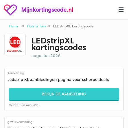
Mijnkortingscode
.nl
Home
Huis & Tuin
LEDstripXL kortingscode
LEDstripXL
kortingscodes
augustus 2026
Aanbieding
Ledstrip XL aanbiedingen pagina voor scherpe deals
BEKIJK DE AANBIEDING
Geldig t/m Aug 2026
gratis verzending