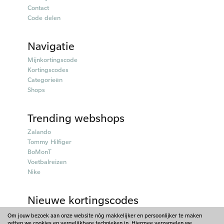
Contact
Code delen
Navigatie
Mijnkortingscode
Kortingscodes
Categorieën
Shops
Trending webshops
Zalando
Tommy Hilfiger
BoMonT
Voetbalreizen
Nike
Nieuwe kortingscodes
50plusmobiel kortingscodes
Om jouw bezoek aan onze website nóg makkelijker en persoonlijker te maken
zetten we cookies en vergelijkbare technieken in. Hiermee verzamelen we
Parfumado kortingscodes