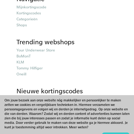
Mijnkortingscode
Kortingscodes
Categorieën
Shops
Trending webshops
Your Underwear Store
BoMonT
KLM
Tommy Hilfiger
Oneill
Nieuwe kortingscodes
50plusmobiel kortingscodes
Om jouw bezoek aan onze website nóg makkelijker en persoonlijker te maken
zetten we cookies en vergelijkbare technieken in. Hiermee verzamelen we
Parfumado kortingscodes
persoonsgegevens en volgen wij en derden je internetgedrag. Op onze website en
Fitpen kortingscodes
die van derden. Waarom? Zodat wij en derden content of advertenties kunnen laten
Things I Like Things I Love kortingscodes
zien die bij jouw interesses passen en zodat je informatie kunt delen op social
media. Door verder gebruik te maken van deze website ga je hiermee akkoord. Je
Briters kortingscodes
kunt je toestemming altijd weer intrekken. Meer weten?