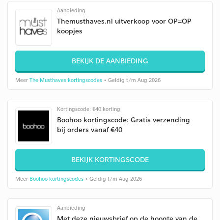
Aanbieding
Themusthaves.nl uitverkoop voor OP=OP
koopjes
BEKIJK DE AANBIEDING
Meer
The Musthaves kortingscodes
• Geldig t/m Aug 2026
Kortingscode: €40 korting
Boohoo kortingscode: Gratis verzending
bij orders vanaf €40
BEKIJK KORTINGSCODE
Meer
Boohoo kortingscodes
• Geldig t/m Aug 2026
Aanbieding
Met deze nieuwsbrief op de hoogte van de